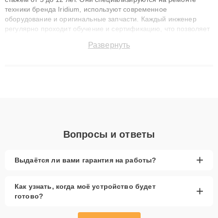
техники бренда Iridium, используют современное
оборудование и оригинальные запчасти. Каждый инженер
регулярно проходит обучение и сертификацию, что позволяет
быстро и точноdiagnostikировать поломки и восстанавливать
Развернуть
технику с сохранением гарантии до 3 лет. Наши мастера
решают сложные случаи: от замены матриц и материнских
плат до ремонта после залития и восстановления данных.
Благодаря высокой квалификации и ответственному подходу
клиенты получают быстрый, качественный ремонт и понятные
объяснения по результатам диагностики.
Вопросы и ответы
+
Выдаётся ли вами гарантия на работы?
Как узнать, когда моё устройство будет
+
готово?