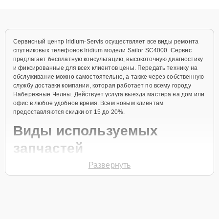
объяснения по результатам диагностики.
Сервисный центр Iridium-Servis осуществляет все виды ремонта
спутниковых телефонов Iridium модели Sailor SC4000. Сервис
предлагает бесплатную консультацию, высокоточную диагностику
и фиксированные для всех клиентов цены. Передать технику на
обслуживание можно самостоятельно, а также через собственную
службу доставки компании, которая работает по всему городу
Набережные Челны. Действует услуга выезда мастера на дом или
офис в любое удобное время. Всем новым клиентам
предоставляются скидки от 15 до 20%.
Виды используемых
запчастей
Развернуть
Для ремонта спутникового телефона модели Sailor SC4000
предлагаются как оригинальные комплектующие бренда Iridium,
так и качественные аналоги фирменных деталей. Выбор варианта
запчастей или качества аналогичных комплектующих всегда
остается за клиентом.