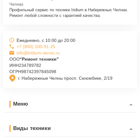
специалисты оперативно проконсультируют по всем необходимым
Челнах.
вопросам, запишут на диагностику, подскажут с вариантами
Профильный сервис по технике Iridium в Набережных Челнах.
курьерской доставки или оформят выезд мастера в удобное время
Ремонт любой сложности с гарантией качества.
и место.
Ежедневно, с 10:00 до 20:00
+7 (800) 100-91-25
info@iridium-servis.ru
ООО
“Ремонт техники”
ИНН
234789782
ОГРН
98742397845098
г. Набережные Челны просп. Сююмбике, 2/19
Меню
Виды техники