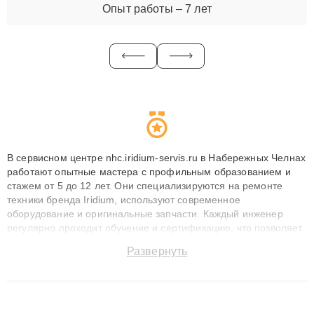
Опыт работы – 7 лет
В сервисном центре nhc.iridium-servis.ru в Набережных Челнах
работают опытные мастера с профильным образованием и
стажем от 5 до 12 лет. Они специализируются на ремонте
техники бренда Iridium, используют современное
оборудование и оригинальные запчасти. Каждый инженер
регулярно проходит обучение и сертификацию, что позволяет
быстро и точноdiagnostikировать поломки и восстанавливать
Развернуть
технику с сохранением гарантии до 3 лет. Наши мастера
решают сложные случаи: от замены матриц и материнских
плат до ремонта после залития и восстановления данных.
Благодаря высокой квалификации и ответственному подходу
клиенты получают быстрый, качественный ремонт и понятные