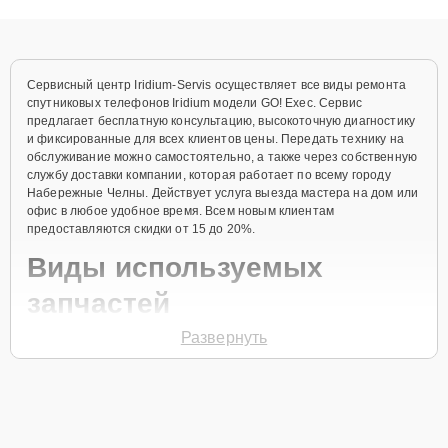
объяснения по результатам диагностики.
Сервисный центр Iridium-Servis осуществляет все виды ремонта
спутниковых телефонов Iridium модели GO! Exec. Сервис
предлагает бесплатную консультацию, высокоточную диагностику
и фиксированные для всех клиентов цены. Передать технику на
обслуживание можно самостоятельно, а также через собственную
службу доставки компании, которая работает по всему городу
Набережные Челны. Действует услуга выезда мастера на дом или
офис в любое удобное время. Всем новым клиентам
предоставляются скидки от 15 до 20%.
Виды используемых
запчастей
Развернуть
Для ремонта спутникового телефона модели GO! Exec
предлагаются как оригинальные комплектующие бренда Iridium,
так и качественные аналоги фирменных деталей. Выбор варианта
запчастей или качества аналогичных комплектующих всегда
остается за клиентом.