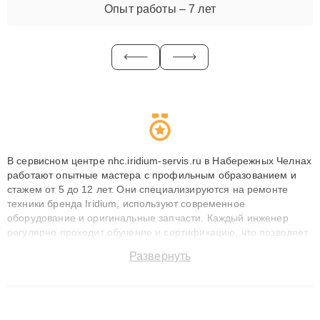
Опыт работы – 7 лет
В сервисном центре nhc.iridium-servis.ru в Набережных Челнах
работают опытные мастера с профильным образованием и
стажем от 5 до 12 лет. Они специализируются на ремонте
техники бренда Iridium, используют современное
оборудование и оригинальные запчасти. Каждый инженер
регулярно проходит обучение и сертификацию, что позволяет
быстро и точноdiagnostikировать поломки и восстанавливать
Развернуть
технику с сохранением гарантии до 3 лет. Наши мастера
решают сложные случаи: от замены матриц и материнских
плат до ремонта после залития и восстановления данных.
Благодаря высокой квалификации и ответственному подходу
клиенты получают быстрый, качественный ремонт и понятные