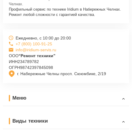
оперативно проконсультируют по всем необходимым вопросам,
Челнах.
запишут на диагностику, подскажут с вариантами курьерской
Профильный сервис по технике Iridium в Набережных Челнах.
доставки или оформят выезд мастера в удобное время и место.
Ремонт любой сложности с гарантией качества.
Ежедневно, с 10:00 до 20:00
+7 (800) 100-91-25
info@iridium-servis.ru
ООО
“Ремонт техники”
ИНН
234789782
ОГРН
98742397845098
г. Набережные Челны просп. Сююмбике, 2/19
Меню
Виды техники