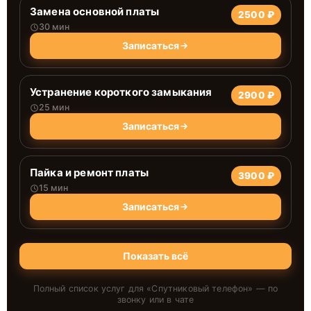
Замена основной платы
2500 ₽
30 мин
Записаться
Устранение короткого замыкания
2900 ₽
25 мин
Записаться
Пайка и ремонт платы
3900 ₽
15 мин
Записаться
Показать всё
Полный список услуг для «
Спутниковый телефон
» — по
звонку или в чате