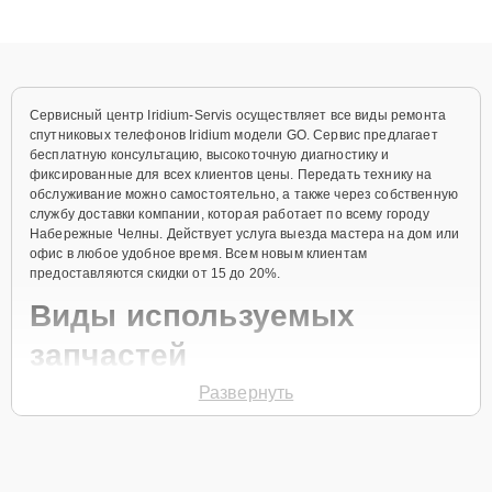
клиенты получают быстрый, качественный ремонт и понятные
объяснения по результатам диагностики.
Сервисный центр Iridium-Servis осуществляет все виды ремонта
спутниковых телефонов Iridium модели GO. Сервис предлагает
бесплатную консультацию, высокоточную диагностику и
фиксированные для всех клиентов цены. Передать технику на
обслуживание можно самостоятельно, а также через собственную
службу доставки компании, которая работает по всему городу
Набережные Челны. Действует услуга выезда мастера на дом или
офис в любое удобное время. Всем новым клиентам
предоставляются скидки от 15 до 20%.
Виды используемых
запчастей
Развернуть
Для ремонта спутникового телефона модели GO предлагаются как
оригинальные комплектующие бренда Iridium, так и качественные
аналоги фирменных деталей. Выбор варианта запчастей или
качества аналогичных комплектующих всегда остается за
клиентом.