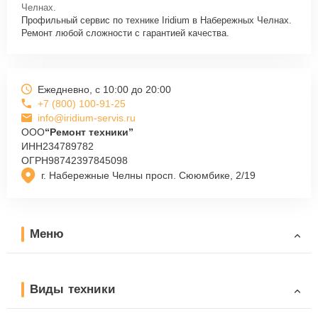
горячей линии: +7 (800) 100-91-25. Наши специалисты оперативно
Челнах.
проконсультируют по всем необходимым вопросам, запишут на
Профильный сервис по технике Iridium в Набережных Челнах.
диагностику, подскажут с вариантами курьерской доставки или
Ремонт любой сложности с гарантией качества.
оформят выезд мастера в удобное время и место.
Ежедневно, с 10:00 до 20:00
+7 (800) 100-91-25
info@iridium-servis.ru
ООО
“Ремонт техники”
ИНН
234789782
ОГРН
98742397845098
г. Набережные Челны просп. Сююмбике, 2/19
Меню
Виды техники