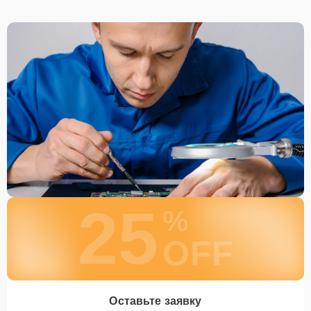
для быстрого уточнения деталей.
Привезти устройство в ближайший центр или
передать аппарат курьеру службы доставки,
дождаться результатов диагностики и принять
решение.
Дождаться оповещения о готовности и забрать
устройство самостоятельно или воспользоваться
курьерской доставкой.
При необходимости клиент может воспользоваться услугой
вызова мастера для проведения диагностики и ремонта в
желаемом месте и удобное время.
Какие предоставляются
25
гарантии
%
OFF
Каждому клиенту предоставляется гарантия сервиса, которая
распространяется на все виды ремонта, а также на все
используемые запчасти. Гарантия включает в себя срочную
обработку гарантийных случаев и постгарантийное обслуживание.
При гарантийном случае наш сервис установит новые запчасти и
Оставьте заявку
обновит программное обеспечение совершенно бесплатно. Более