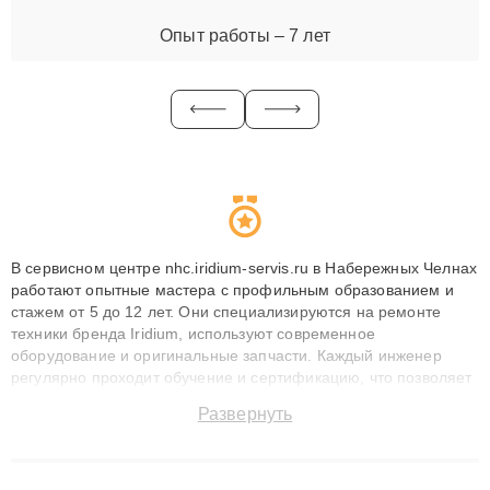
Опыт работы – 7 лет
В сервисном центре nhc.iridium-servis.ru в Набережных Челнах
работают опытные мастера с профильным образованием и
стажем от 5 до 12 лет. Они специализируются на ремонте
техники бренда Iridium, используют современное
оборудование и оригинальные запчасти. Каждый инженер
регулярно проходит обучение и сертификацию, что позволяет
быстро и точноdiagnostikировать поломки и восстанавливать
Развернуть
технику с сохранением гарантии до 3 лет. Наши мастера
решают сложные случаи: от замены матриц и материнских
плат до ремонта после залития и восстановления данных.
Благодаря высокой квалификации и ответственному подходу